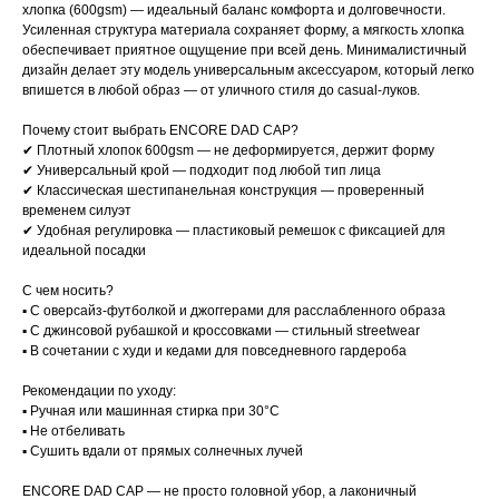
хлопка (600gsm) — идеальный баланс комфорта и долговечности.
Усиленная структура материала сохраняет форму, а мягкость хлопка
обеспечивает приятное ощущение при всей день. Минималистичный
дизайн делает эту модель универсальным аксессуаром, который легко
впишется в любой образ — от уличного стиля до casual-луков.
Почему стоит выбрать ENCORE DAD CAP?
✔ Плотный хлопок 600gsm — не деформируется, держит форму
✔ Универсальный крой — подходит под любой тип лица
✔ Классическая шестипанельная конструкция — проверенный
временем силуэт
✔ Удобная регулировка — пластиковый ремешок с фиксацией для
идеальной посадки
С чем носить?
▪ С оверсайз-футболкой и джоггерами для расслабленного образа
▪ С джинсовой рубашкой и кроссовками — стильный streetwear
▪ В сочетании с худи и кедами для повседневного гардероба
Рекомендации по уходу:
▪ Ручная или машинная стирка при 30°C
▪ Не отбеливать
▪ Сушить вдали от прямых солнечных лучей
ENCORE DAD CAP — не просто головной убор, а лаконичный