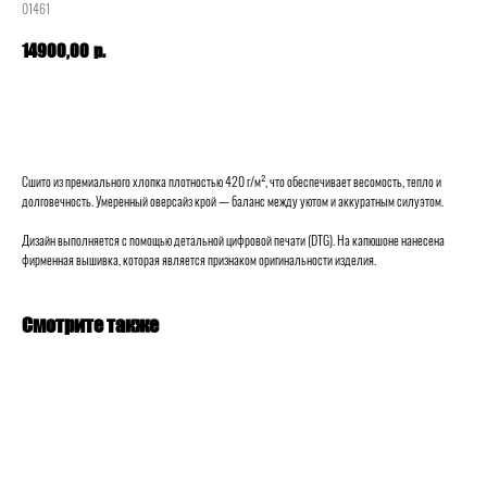
01461
р.
14900,00
В корзину
Сшито из премиального хлопка плотностью 420 г/м², что обеспечивает весомость, тепло и
долговечность. Умеренный оверсайз крой — баланс между уютом и аккуратным силуэтом.
Дизайн выполняется с помощью детальной цифровой печати (DTG). На капюшоне нанесена
фирменная вышивка, которая является признаком оригинальности изделия.
Смотрите также