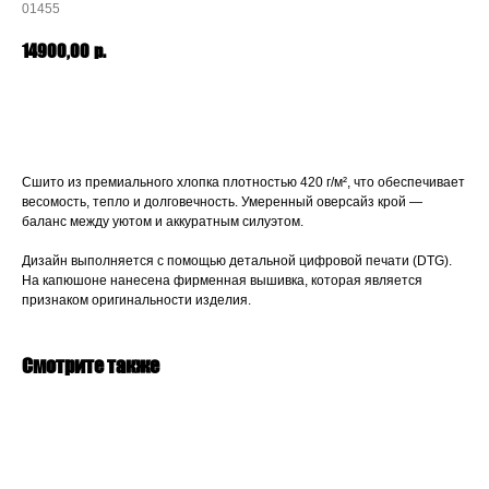
01455
р.
14900,00
В корзину
Сшито из премиального хлопка плотностью 420 г/м², что обеспечивает
весомость, тепло и долговечность. Умеренный оверсайз крой —
баланс между уютом и аккуратным силуэтом.
Дизайн выполняется с помощью детальной цифровой печати (DTG).
На капюшоне нанесена фирменная вышивка, которая является
признаком оригинальности изделия.
Смотрите также