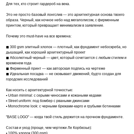
Для тех, кто строит гардероб на века.
Это не просто базовый лонгслив — это архитектурная основа твоего
образа. Черный, как ночное небо над мегаполисом, с фирменным
принтом, который превращает минимализм в заявление.
Почему это must-have на все времена:
◼ 300 gsm элитный хлопок — плотный, как фундамент небоскреба, но
дышащий, как хороший архитектурный проект
◼ Абсолютный черный — цвет, который сочетается с любым стилем и
временем года
◼ Фирменный принт — как авторская подпись на чертеже
◼ Идеальная посадка — не сковывает движений, будто создан для
городских исследований
Как носить с архитектурной точностью:
▪ Urban minimal: с серыми чиносами и кожаными кедами
▪ Street uniform: под бомбер с рваными джинсами
▪ Monochrome look: с черными брюками-карго и грубыми ботинками
"BASE LOGO" — когда твой стиль держится на прочном фундаменте.
Состав и уход (проще, чем чертежи Ле Корбюзье):
▪ 100% хлопок (300 gsm)