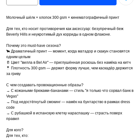
Молочный шёлк × хлопок 300 gsm × кинематографичный принт
Для тех, кто носит противоречия как аксессуар: безупречный беж
Beverly Hills и неукротимый дух корриды в одном флаконе.
Почему это must-have сезона?
🐂 Драматичный принт — момент, когда матадор и скакун становятся
одним целым
🥛 Цвет "вилла в Bel Air" — приглушённая роскошь без намёка на китч
🤵 Плотность 300 gsm — держит форму лучше, чем каскадёр держится
за гриву
С чем создавать провокационные образы?
→ С кожаными брюками-бананами — стиль "я только что сорвал банк в
Vegas"
→ Под недостёгнутый смокинг — намёк на бунтарство в рамках dress
code
→ С рубашкой в испанскую клетку нараспашку — страсть поверх
правил
Для кого?
Для тех, кто: