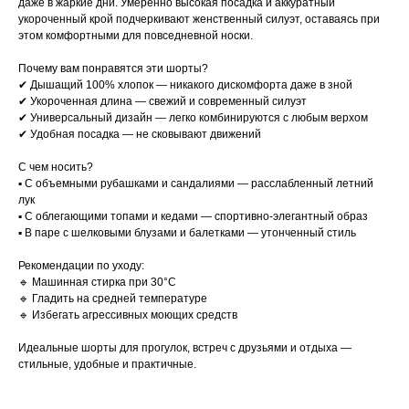
даже в жаркие дни. Умеренно высокая посадка и аккуратный
укороченный крой подчеркивают женственный силуэт, оставаясь при
этом комфортными для повседневной носки.
Почему вам понравятся эти шорты?
✔ Дышащий 100% хлопок — никакого дискомфорта даже в зной
✔ Укороченная длина — свежий и современный силуэт
✔ Универсальный дизайн — легко комбинируются с любым верхом
✔ Удобная посадка — не сковывают движений
С чем носить?
▪ С объемными рубашками и сандалиями — расслабленный летний
лук
▪ С облегающими топами и кедами — спортивно-элегантный образ
▪ В паре с шелковыми блузами и балетками — утонченный стиль
Рекомендации по уходу:
🔹 Машинная стирка при 30°C
🔹 Гладить на средней температуре
🔹 Избегать агрессивных моющих средств
Идеальные шорты для прогулок, встреч с друзьями и отдыха —
стильные, удобные и практичные.