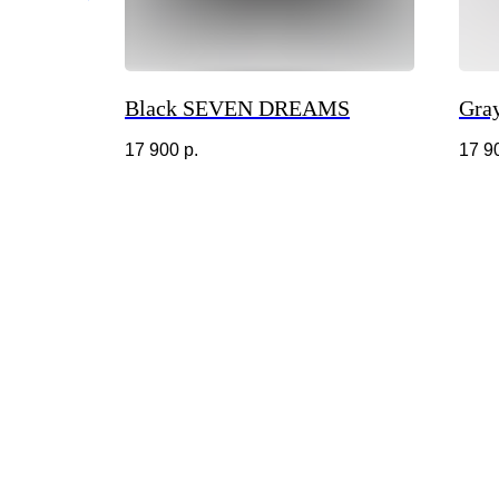
S
Black SEVEN DREAMS
Gra
17 900
р.
17 9