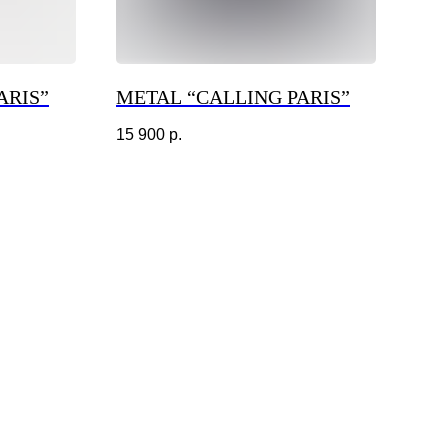
ARIS”
METAL “CALLING PARIS”
GR
PAR
15 900
р.
15 