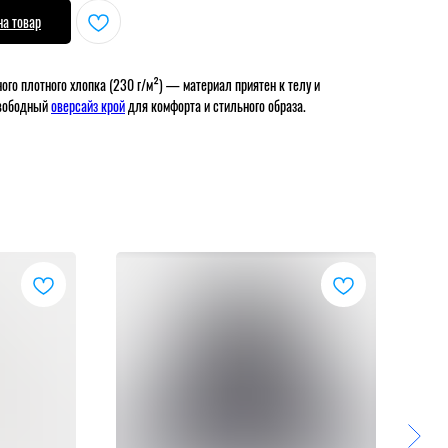
на товар
ого плотного хлопка (230 г/м²) — материал приятен к телу и
Свободный
оверсайз крой
для комфорта и стильного образа.