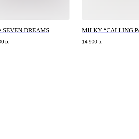
y SEVEN DREAMS
MILKY “CALLING P
00
р.
14 900
р.