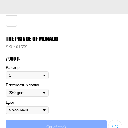
THE PRINCE OF MONACO
SKU:
01559
р.
7 900
Размер
Плотность хлопка
Цвет
Out of stock