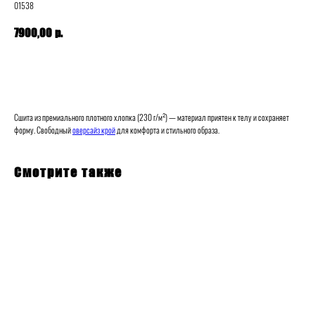
01538
р.
7900,00
В корзину
Сшита из премиального плотного хлопка (230 г/м²) — материал приятен к телу и сохраняет
форму. Свободный
оверсайз крой
для комфорта и стильного образа.
Смотрите также