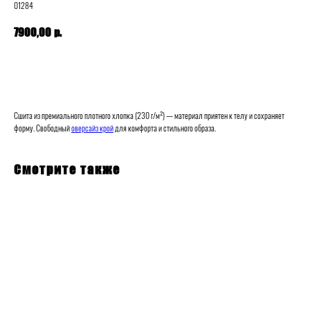
01284
р.
7900,00
В корзину
Сшита из премиального плотного хлопка (230 г/м²) — материал приятен к телу и сохраняет
форму. Свободный
оверсайз крой
для комфорта и стильного образа.
Смотрите также