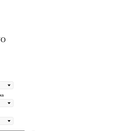
NO
ка