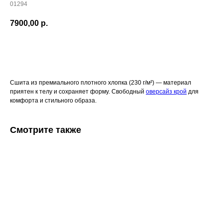
01294
7900,00
р.
В корзину
Сшита из премиального плотного хлопка (230 г/м²) — материал
приятен к телу и сохраняет форму. Свободный
оверсайз крой
для
комфорта и стильного образа.
Смотрите также